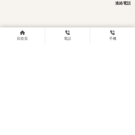
連絡電話
回首頁
電話
手機
電話號碼： 0903609592
信箱：z98765427@tlckpc.com
LOCATIONS
◆ 蹦蹦狐24H桌遊店