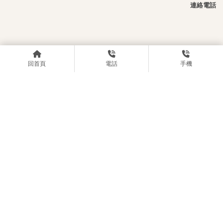
連絡電話
回首頁
電話
手機
電話號碼： 0903609592
信箱：z98765427@tlckpc.com
LOCATIONS
◆ 蹦蹦狐24H桌遊店