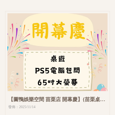
【圖鴨娛樂空間 苗栗店 開幕慶】{苗栗桌
游}
發佈：2025/11/14